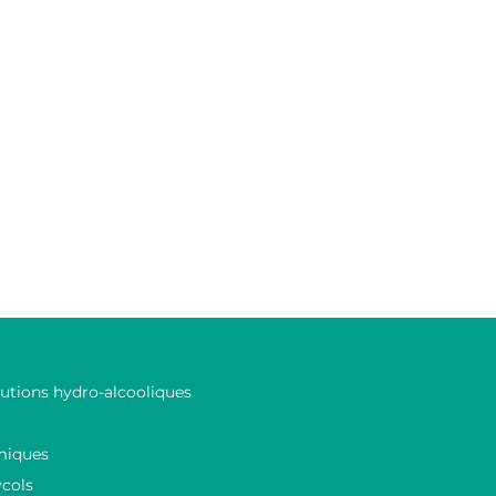
lutions hydro-alcooliques
miques
ycols