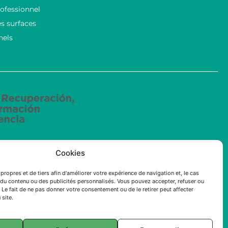
ofessionnel
s surfaces
nels
Cookies
ncées mené par ECOSOLUCIONES QUÍMICAS S.L. a été
intelligence artificielle (IA) appliquée à l’industrie
propres et de tiers afin d'améliorer votre expérience de navigation et, le cas
du contenu ou des publicités personnalisés. Vous pouvez accepter, refuser ou
 Le fait de ne pas donner votre consentement ou de le retirer peut affecter
 site.