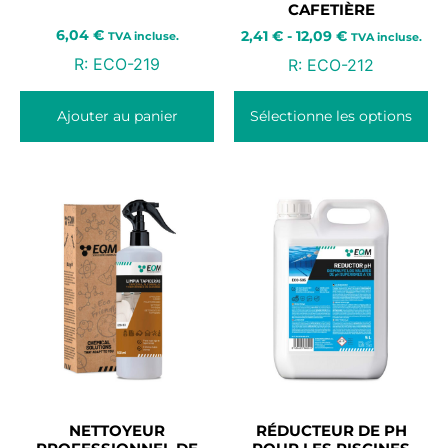
CAFETIÈRE
6,04
€
2,41
€
-
12,09
€
TVA incluse.
TVA incluse.
R:
ECO-219
R:
ECO-212
Ajouter au panier
Sélectionne les options
NETTOYEUR
RÉDUCTEUR DE PH