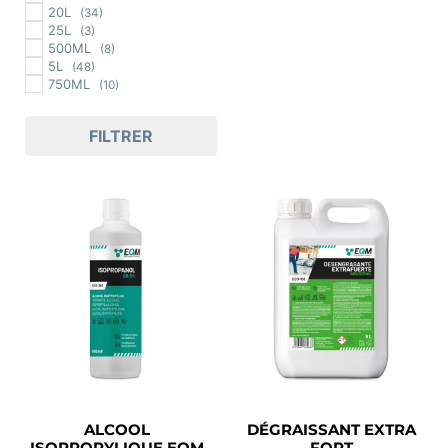
20L
(34)
25L
(3)
500ML
(8)
5L
(48)
750ML
(10)
FILTRER
ALCOOL
DÉGRAISSANT EXTRA
ISOPROPYLIQUE EQM
FORT