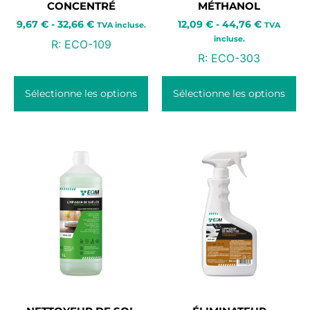
CONCENTRÉ
MÉTHANOL
9,67
€
-
32,66
€
12,09
€
-
44,76
€
TVA incluse.
TVA
incluse.
R:
ECO-109
R:
ECO-303
Sélectionne les options
Sélectionne les options