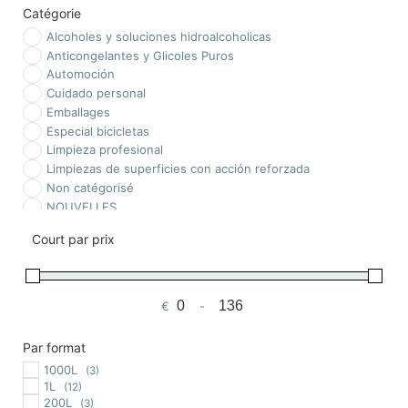
Catégorie
Alcoholes y soluciones hidroalcoholicas
Anticongelantes y Glicoles Puros
Automoción
Cuidado personal
Emballages
Especial bicicletas
Limpieza profesional
Limpiezas de superficies con acción reforzada
Non catégorisé
NOUVELLES
Ofertas
Court par prix
Piscinas
Químicos
Tratamiento Biológico
€
-
Prix minimum
Prix maximum
Par format
1000L
(3)
1L
(12)
200L
(3)