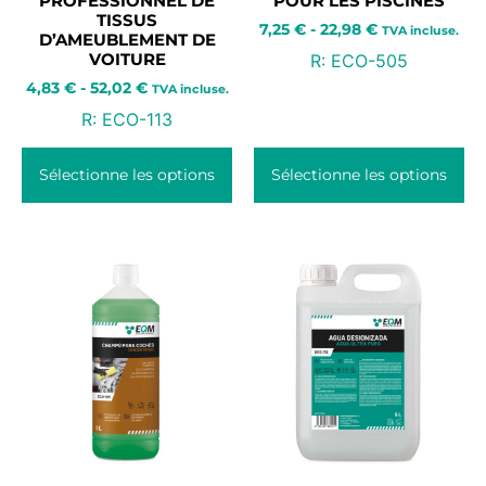
PROFESSIONNEL DE
POUR LES PISCINES
TISSUS
7,25
€
-
22,98
€
TVA incluse.
D’AMEUBLEMENT DE
VOITURE
R:
ECO-505
4,83
€
-
52,02
€
TVA incluse.
R:
ECO-113
Sélectionne les options
Sélectionne les options