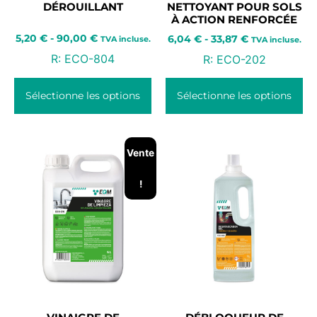
DÉROUILLANT
NETTOYANT POUR SOLS
À ACTION RENFORCÉE
5,20
€
-
90,00
€
6,04
€
-
33,87
€
TVA incluse.
TVA incluse.
R:
ECO-804
R:
ECO-202
Sélectionne les options
Sélectionne les options
Vente
!