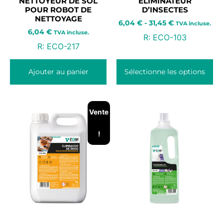
NETTOYEUR DE SOL
ÉLIMINATEUR
POUR ROBOT DE
D’INSECTES
NETTOYAGE
6,04
€
-
31,45
€
TVA incluse.
6,04
€
TVA incluse.
R:
ECO-103
R:
ECO-217
Ajouter au panier
Sélectionne les options
Vente
!