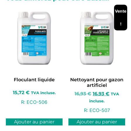
Vente
!
Floculant liquide
Nettoyant pour gazon
artificiel
15,72
€
TVA incluse.
16,93
€
16,93
€
TVA
incluse.
R:
ECO-506
R:
ECO-507
Ajouter au panier
Ajouter au panier