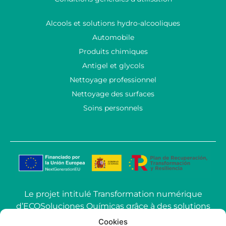
Alcools et solutions hydro-alcooliques
Automobile
Produits chimiques
Antigel et glycols
Nettoyage professionnel
Nettoyage des surfaces
Soins personnels
Le projet intitulé Transformation numérique
d’ECOSoluciones Químicas grâce à des solutions
d’IA avancées mené par ECOSOLUCIONES
Cookies