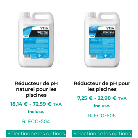
Réducteur de pH
Réducteur de pH pour
naturel pour les
les piscines
piscines
7,25
€
-
22,98
€
TVA
18,14
€
-
72,59
€
TVA
incluse.
incluse.
R:
ECO-505
R:
ECO-504
Sélectionne les options
Sélectionne les options