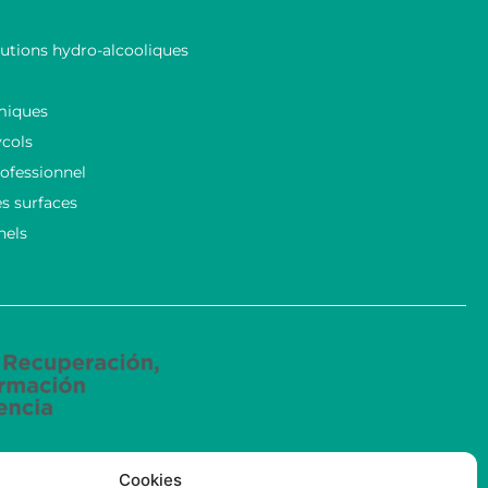
lutions hydro-alcooliques
miques
ycols
ofessionnel
s surfaces
nels
Cookies
ncées mené par ECOSOLUCIONES QUÍMICAS S.L. a été