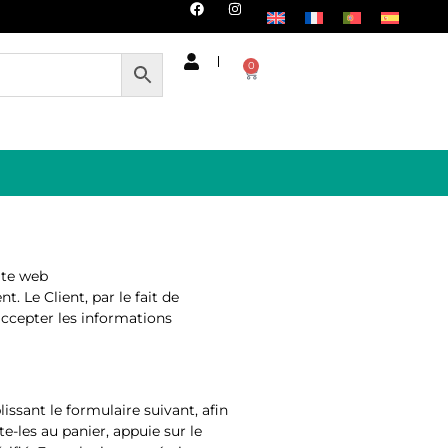
Livraison express dans toute l'E
0
ite web
. Le Client, par le fait de
accepter les informations
lissant le formulaire suivant, afin
e-les au panier, appuie sur le