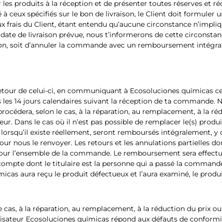
er les produits à la réception et de présenter toutes réserves et réc
à ceux spécifiés sur le bon de livraison, le Client doit formuler
aux frais du Client, étant entendu qu’aucune circonstance n’impliqu
ate de livraison prévue, nous t’informerons de cette circonstanc
aison, soit d’annuler la commande avec un remboursement intégra
 retour de celui-ci, en communiquant à Ecosoluciones químicas c
 les 14 jours calendaires suivant la réception de ta commande.
rocédera, selon le cas, à la réparation, au remplacement, à la rédu
eur. Dans le cas où il n’est pas possible de remplacer le(s) produ
 lorsqu’il existe réellement, seront remboursés intégralement, y c
pour nous le renvoyer. Les retours et les annulations partielles d
pour l’ensemble de la commande. Le remboursement sera effectué
 compte dont le titulaire est la personne qui a passé la commande
icas aura reçu le produit défectueux et l’aura examiné, le produ
 cas, à la réparation, au remplacement, à la réduction du prix ou à
lisateur Ecosoluciones químicas répond aux défauts de conformi