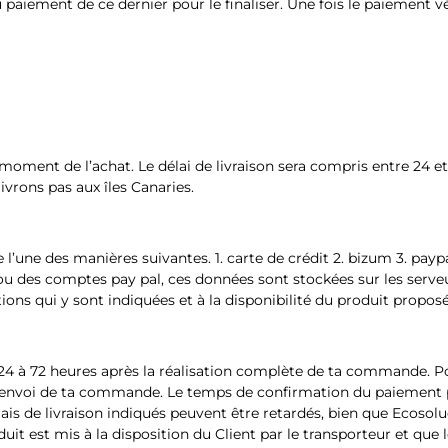
paiement de ce dernier pour le finaliser. Une fois le paiement v
 moment de l’achat. Le délai de livraison sera compris entre 24 et
livrons pas aux îles Canaries.
’une des manières suivantes. 1. carte de crédit 2. bizum 3. paypa
u des comptes pay pal, ces données sont stockées sur les serveu
ions qui y sont indiquées et à la disponibilité du produit proposé
 24 à 72 heures après la réalisation complète de ta commande. Pour
s l’envoi de ta commande. Le temps de confirmation du paiement 
ais de livraison indiqués peuvent être retardés, bien que Ecosolu
duit est mis à la disposition du Client par le transporteur et que 