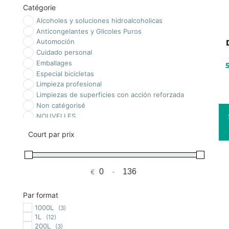
Catégorie
Alcoholes y soluciones hidroalcoholicas
Anticongelantes y Glicoles Puros
Automoción
Cuidado personal
Emballages
Especial bicicletas
Limpieza profesional
Limpiezas de superficies con acción reforzada
Non catégorisé
NOUVELLES
Ofertas
Court par prix
Piscinas
Químicos
Tratamiento Biológico
€
-
Prix minimum
Prix maximum
Par format
1000L
(3)
1L
(12)
200L
(3)