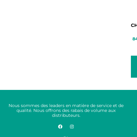
C
8
Nous sommes des leaders en matière de service et de
qualité. Nous offrons des rabais de volume aux
distributeurs.