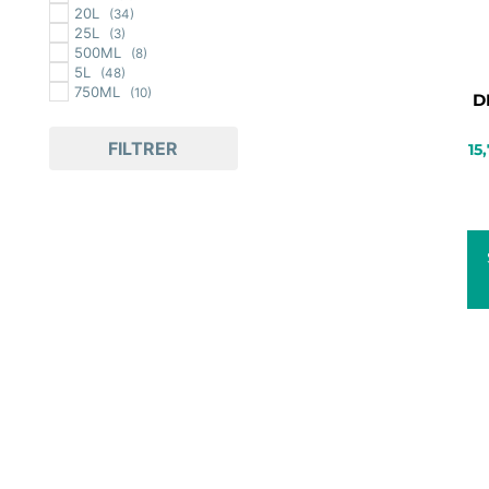
20L
(34)
25L
(3)
500ML
(8)
5L
(48)
750ML
(10)
D
FILTRER
15