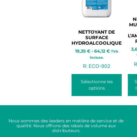
N
MU
NETTOYANT DE
L’
SURFACE
HYDROALCOOLIQUE
3,
19,35
€
-
64,12
€
TVA
incluse.
R
R:
ECO-902
Sélectionne les
S
options
Nous sommes des leaders en matière de service et de
qualité. Nous offrons des rabais de volume aux
distributeurs.