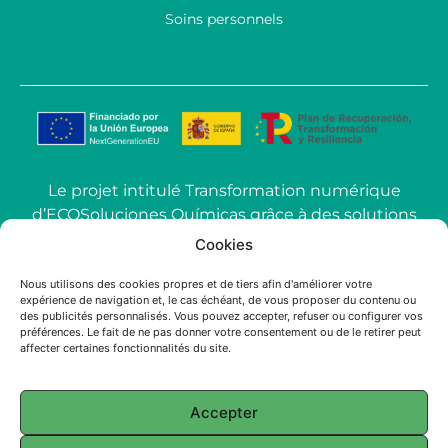
Soins personnels
Le projet intitulé Transformation numérique
d’ECOSoluciones Químicas grâce à des solutions
d’IA avancées mené par ECOSOLUCIONES
Cookies
QUÍMICAS S.L. a été financé par l’Union
Nous utilisons des cookies propres et de tiers afin d'améliorer votre
européenne-NextGenerationEU dans le cadre
expérience de navigation et, le cas échéant, de vous proposer du contenu ou
de l’appel à propositions pour l’utilisation de
des publicités personnalisés. Vous pouvez accepter, refuser ou configurer vos
préférences. Le fait de ne pas donner votre consentement ou de le retirer peut
l’intelligence artificielle (IA) appliquée à
affecter certaines fonctionnalités du site.
l’industrie dans la Communauté de Madrid.
Accepter
2025 ECOSOLUTIONS CHIMIQUES