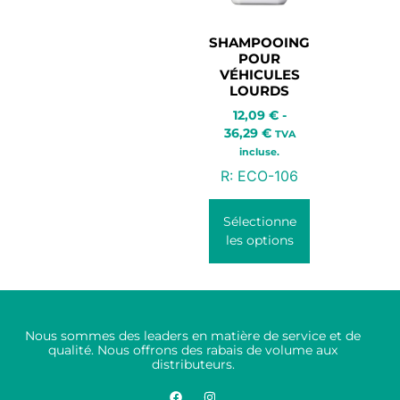
SHAMPOOING
POUR
VÉHICULES
LOURDS
12,09
€
-
36,29
€
TVA
incluse.
R:
ECO-106
Sélectionne
les options
Nous sommes des leaders en matière de service et de
qualité. Nous offrons des rabais de volume aux
distributeurs.