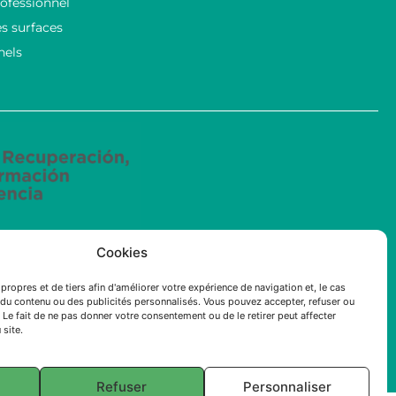
ofessionnel
s surfaces
nels
Cookies
ncées mené par ECOSOLUCIONES QUÍMICAS S.L. a été
intelligence artificielle (IA) appliquée à l’industrie
propres et de tiers afin d'améliorer votre expérience de navigation et, le cas
du contenu ou des publicités personnalisés. Vous pouvez accepter, refuser ou
 Le fait de ne pas donner votre consentement ou de le retirer peut affecter
 site.
Refuser
Personnaliser