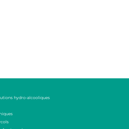
lutions hydro-alcooliques
miques
ycols