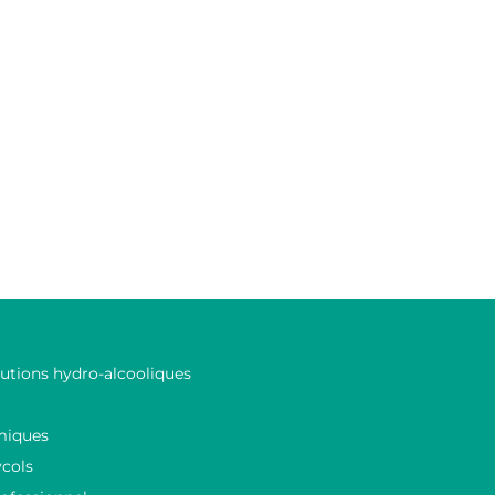
lutions hydro-alcooliques
miques
ycols