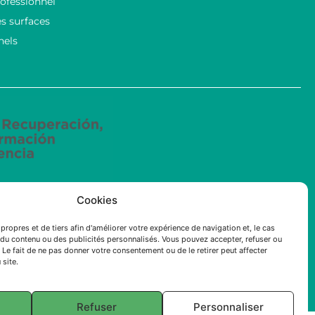
ofessionnel
s surfaces
nels
Cookies
ncées mené par ECOSOLUCIONES QUÍMICAS S.L. a été
intelligence artificielle (IA) appliquée à l’industrie
propres et de tiers afin d'améliorer votre expérience de navigation et, le cas
du contenu ou des publicités personnalisés. Vous pouvez accepter, refuser ou
 Le fait de ne pas donner votre consentement ou de le retirer peut affecter
 site.
Refuser
Personnaliser