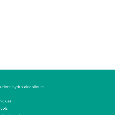
lutions hydro-alcooliques
miques
ycols