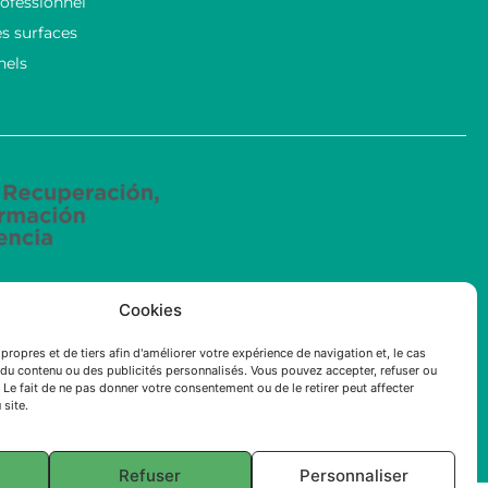
ofessionnel
s surfaces
nels
Cookies
ncées mené par ECOSOLUCIONES QUÍMICAS S.L. a été
intelligence artificielle (IA) appliquée à l’industrie
propres et de tiers afin d'améliorer votre expérience de navigation et, le cas
du contenu ou des publicités personnalisés. Vous pouvez accepter, refuser ou
 Le fait de ne pas donner votre consentement ou de le retirer peut affecter
 site.
Refuser
Personnaliser