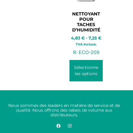
NETTOYANT
POUR
TACHES
D’HUMIDITÉ
4,83
€
-
7,25
€
TVA incluse.
R:
ECO-209
Sélectionne
les options
Nous sommes des leaders en matière de service et de
qualité. Nous offrons des rabais de volume aux
distributeurs.