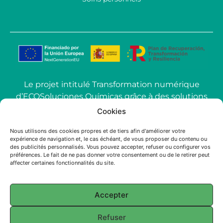
Le projet intitulé Transformation numérique
d’ECOSoluciones Químicas grâce à des solutions
d’IA avancées mené par ECOSOLUCIONES
Cookies
QUÍMICAS S.L. a été financé par l’Union
européenne-NextGenerationEU dans le cadre
Nous utilisons des cookies propres et de tiers afin d'améliorer votre
expérience de navigation et, le cas échéant, de vous proposer du contenu ou
de l’appel à propositions pour l’utilisation de
des publicités personnalisés. Vous pouvez accepter, refuser ou configurer vos
l’intelligence artificielle (IA) appliquée à
préférences. Le fait de ne pas donner votre consentement ou de le retirer peut
affecter certaines fonctionnalités du site.
l’industrie dans la Communauté de Madrid.
Accepter
2025 ECOSOLUTIONS CHIMIQUES
Refuser
English
(
Anglais
)
Français