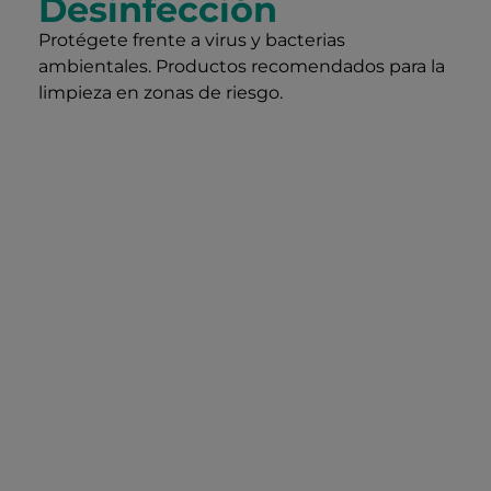
Desinfección
Protégete frente a virus y bacterias
ambientales. Productos recomendados para la
limpieza en zonas de riesgo.
Loción
Loción
hidroalcohólica
hidroalcohóli
para
para
manos
superficies
Desinfección
Ideal para
profunda.
higienizar de
Imprescindible
forma segura
tras el contacto
cualquier
con entornos o
superficie,
superficies de
hospitales,
riesgo.
colegios, garajes y
zonas críticas.