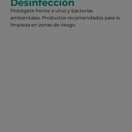
Desinfección
Protégete frente a virus y bacterias
ambientales. Productos recomendados para la
limpieza en zonas de riesgo.
Loción
Loción
hidroalcohólica
hidroalcohóli
para
para
manos
superficies
Desinfección
Ideal para
profunda.
higienizar de
Imprescindible
forma segura
tras el contacto
cualquier
con entornos o
superficie,
superficies de
hospitales,
riesgo.
colegios, garajes y
zonas críticas.