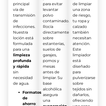
principal
para evitar
de limpiar
vía de
levantar
una zona
transmisión
polvo
de riesgo,
de
contaminado.
tu ropa y
infecciones.
Rocía
calzado
Nuestra
directamente
también
loción está
sobre
necesitan
formulada
estanterías,
atención.
para una
suelos de
Este
limpieza
garajes,
limpiador
profunda
pomos y
está
y rápida
mesas
diseñado
sin
antes de
para
necesidad
limpiar. Su
pulverizarse
de agua.
base
sobre
alcohólica
tejidos sin
Formatos
asegura
dañarlos,
de
una
ofreciendo
ahorro
: