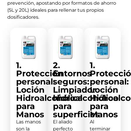
prevención, apostando por formatos de ahorro
(5L y 20L) ideales para rellenar tus propios
dosificadores.
1.
2.
1.
Protección
Entornos
Protecci
personal:
seguros:
personal:
Loción
Limpiador
Loción
Hidroalcohólica
hidroalcohólico
Hidroalco
para
para
para
Manos
superficies
Manos
Las manos
El aliado
Al
son la
perfecto
terminar