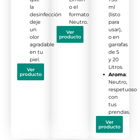
la
o el
ml
desinfección
formato
(listo
deje
Neutro.
para
un
usar),
Ver
producto
olor
o en
agradable
garrafas
en tu
de 5
piel.
y 20
Litros.
Ver
producto
Aroma
:
Neutro,
respetuoso
con
tus
prendas.
Ver
producto