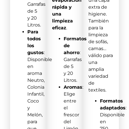
evaporación
una capa
Garrafas
rápida y
extra de
de 5
una
higiene.
y 20
limpieza
También
Litros.
eficaz
.
para la
Para
limpieza
todos
Formatos
de sofás,
los
de
camas…
gustos
:
ahorro
:
válido para
Disponible
Garrafas
una
en
de 5
amplia
aroma
y 20
variedad
Neutro,
Litros.
de
Colonia
Aromas
:
textiles.
Infantil,
Elige
Coco
entre
Formatos
y
el
adaptados
:
Melón,
frescor
Disponible
para
del
en
que
Limón
750