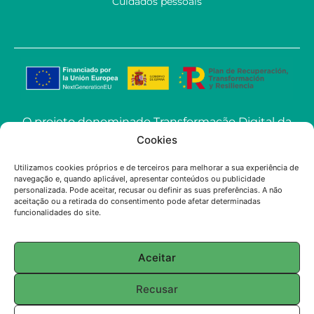
Cuidados pessoais
O projeto denominado Transformação Digital da
ECOSoluciones Químicas através de Soluções
Cookies
Avançadas de IA levado a cabo pela
Utilizamos cookies próprios e de terceiros para melhorar a sua experiência de
ECOSOLUCIONES QUÍMICAS S.L. foi financiado
navegação e, quando aplicável, apresentar conteúdos ou publicidade
pela União Europeia-NextGenerationEU no
personalizada. Pode aceitar, recusar ou definir as suas preferências. A não
aceitação ou a retirada do consentimento pode afetar determinadas
âmbito do convite à apresentação de propostas
funcionalidades do site.
para a utilização da Inteligência Artificial (IA)
aplicada à indústria na Comunidade de Madrid.
Aceitar
© 2025 ECOSOLUTIONS CHIMIQUES
Recusar