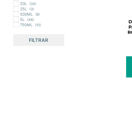
20L
(34)
25L
(3)
500ML
(8)
5L
(48)
D
750ML
(10)
P
R
FILTRAR