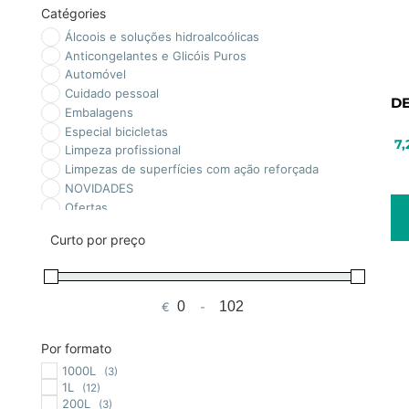
Catégories
Álcoois e soluções hidroalcoólicas
Anticongelantes e Glicóis Puros
Automóvel
Cuidado pessoal
D
Embalagens
Especial bicicletas
7,
Limpeza profissional
Limpezas de superfícies com ação reforçada
NOVIDADES
Ofertas
Piscinas
Curto por preço
Químicos
Sem categoria
Tratamento Biológico
€
-
Preço mínimo
Preço máximo
Por formato
1000L
(3)
1L
(12)
200L
(3)