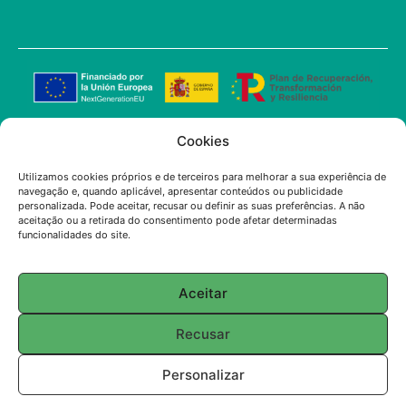
Cookies
O projeto denominado Transformação Digital da
ECOSoluciones Químicas através de Soluções
Utilizamos cookies próprios e de terceiros para melhorar a sua experiência de
Avançadas de IA levado a cabo pela
navegação e, quando aplicável, apresentar conteúdos ou publicidade
personalizada. Pode aceitar, recusar ou definir as suas preferências. A não
ECOSOLUCIONES QUÍMICAS S.L. foi financiado
aceitação ou a retirada do consentimento pode afetar determinadas
pela União Europeia-NextGenerationEU no
funcionalidades do site.
âmbito do convite à apresentação de propostas
para a utilização da Inteligência Artificial (IA)
Aceitar
aplicada à indústria na Comunidade de Madrid.
Recusar
© 2025 ECOSOLUTIONS CHIMIQUES
Personalizar
Português
Español
(
Espanhol
)