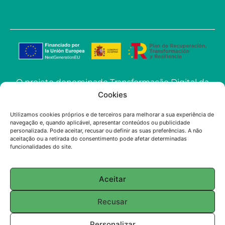
O projeto denominado Transformação Digital da
ECOSoluciones Químicas através de Soluções
Cookies
Avançadas de IA levado a cabo pela
Utilizamos cookies próprios e de terceiros para melhorar a sua experiência de
ECOSOLUCIONES QUÍMICAS S.L. foi financiado
navegação e, quando aplicável, apresentar conteúdos ou publicidade
pela União Europeia-NextGenerationEU no
personalizada. Pode aceitar, recusar ou definir as suas preferências. A não
aceitação ou a retirada do consentimento pode afetar determinadas
âmbito do convite à apresentação de propostas
funcionalidades do site.
para a utilização da Inteligência Artificial (IA)
aplicada à indústria na Comunidade de Madrid.
Aceitar
© 2025 ECOSOLUTIONS CHIMIQUES
Recusar
English
(
Inglês
)
Français
(
Francês
)
Personalizar