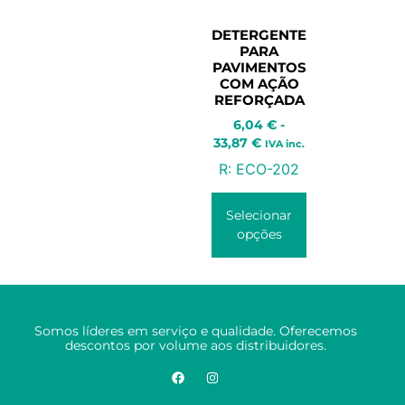
DETERGENTE
PARA
PAVIMENTOS
COM AÇÃO
REFORÇADA
6,04
€
-
33,87
€
IVA inc.
R:
ECO-202
Selecionar
opções
Somos líderes em serviço e qualidade. Oferecemos
descontos por volume aos distribuidores.