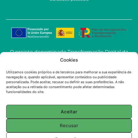
O projeto denominado Transformação Digital da
ECOSoluciones Químicas através de Soluções
Cookies
Avançadas de IA levado a cabo pela
Utilizamos cookies próprios e de terceiros para melhorar a sua experiência de
ECOSOLUCIONES QUÍMICAS S.L. foi financiado
navegação e, quando aplicável, apresentar conteúdos ou publicidade
pela União Europeia-NextGenerationEU no
personalizada. Pode aceitar, recusar ou definir as suas preferências. A não
aceitação ou a retirada do consentimento pode afetar determinadas
âmbito do convite à apresentação de propostas
funcionalidades do site.
para a utilização da Inteligência Artificial (IA)
aplicada à indústria na Comunidade de Madrid.
Aceitar
© 2025 ECOSOLUTIONS CHIMIQUES
Recusar
English
(
Inglês
)
Français
(
Francês
)