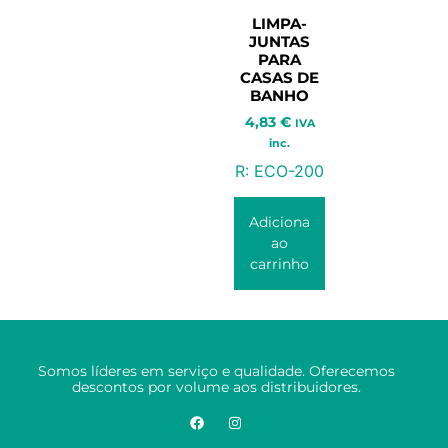
LIMPA-
JUNTAS
PARA
CASAS DE
BANHO
4,83
€
IVA
inc.
R:
ECO-200
Adiciona
ao
carrinho
Somos líderes em serviço e qualidade. Oferecemos
descontos por volume aos distribuidores.