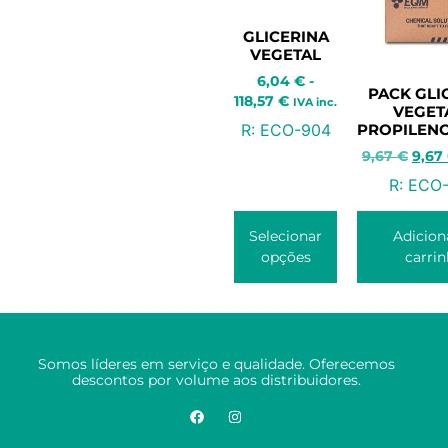
GLICERINA
VEGETAL
6,04
€
-
PACK GLI
118,57
€
IVA inc.
VEGETA
PROPILEN
R:
ECO-904
9,67
€
9,67
R:
ECO-
Selecionar
Adicion
opções
carri
Somos líderes em serviço e qualidade. Oferecemos
descontos por volume aos distribuidores.