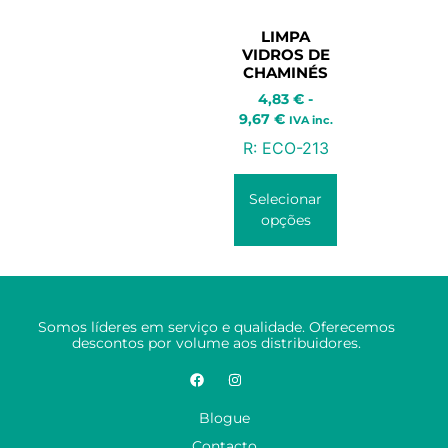
LIMPA
VIDROS DE
CHAMINÉS
4,83
€
-
9,67
€
IVA inc.
R:
ECO-213
Selecionar
opções
Somos líderes em serviço e qualidade. Oferecemos
descontos por volume aos distribuidores.
Blogue
Contacto