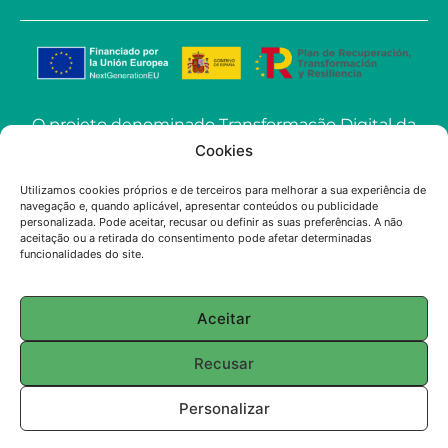
O projeto denominado Transformação Digital da
ECOSoluciones Químicas através de Soluções
Cookies
Avançadas de IA levado a cabo pela
Utilizamos cookies próprios e de terceiros para melhorar a sua experiência de
ECOSOLUCIONES QUÍMICAS S.L. foi financiado
navegação e, quando aplicável, apresentar conteúdos ou publicidade
pela União Europeia-NextGenerationEU no
personalizada. Pode aceitar, recusar ou definir as suas preferências. A não
aceitação ou a retirada do consentimento pode afetar determinadas
âmbito do convite à apresentação de propostas
funcionalidades do site.
para a utilização da Inteligência Artificial (IA)
aplicada à indústria na Comunidade de Madrid.
Aceitar
© 2025 ECOSOLUTIONS CHIMIQUES
Recusar
English
(
Inglês
)
Français
(
Francês
)
Personalizar
Português
Español
(
Espanhol
)