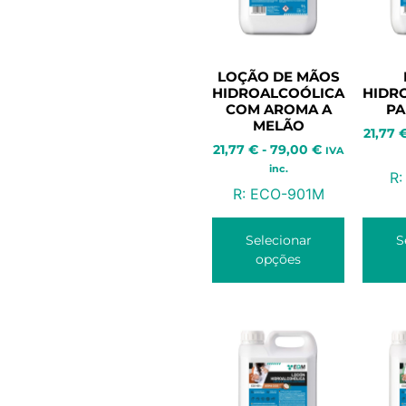
LOÇÃO DE MÃOS
HIDROALCOÓLICA
HIDR
COM AROMA A
PA
MELÃO
21,77
21,77
€
-
79,00
€
IVA
inc.
R:
R:
ECO-901M
Selecionar
S
opções