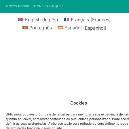
© 2025 ECOSOLUTIONS CHIMIQUES
English
(
Inglês
)
Français
(
Francês
)
Português
Español
(
Espanhol
)
Cookies
Utilizamos cookies próprios e de terceiros para melhorar a sua experiência de na
quando aplicável, apresentar conteúdos ou publicidade personalizada. Pode aceita
definir as suas preferências. A não aceitação ou a retirada do consentimento pode 
determinadas funcionalidades do site.