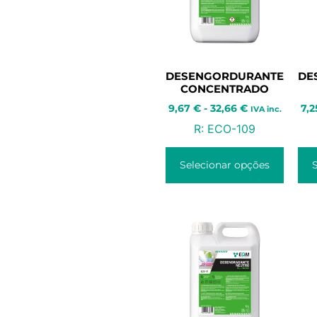
DESENGORDURANTE
DE
CONCENTRADO
9,67
€
-
32,66
€
7,
IVA inc.
R:
ECO-109
Selecionar opções