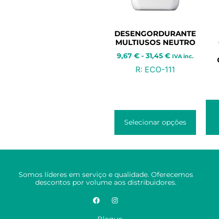
DESENGORDURANTE
MULTIUSOS NEUTRO
9,67
€
-
31,45
€
IVA inc.
R:
ECO-111
Selecionar opções
Somos líderes em serviço e qualidade. Oferecemos
descontos por volume aos distribuidores.
Blogue