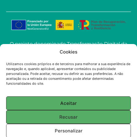
O projeto denominado Transformação Digital da
ECOSoluciones Químicas através de Soluções
Cookies
Avançadas de IA levado a cabo pela
Utilizamos cookies próprios e de terceiros para melhorar a sua experiência de
ECOSOLUCIONES QUÍMICAS S.L. foi financiado
navegação e, quando aplicável, apresentar conteúdos ou publicidade
pela União Europeia-NextGenerationEU no
personalizada. Pode aceitar, recusar ou definir as suas preferências. A não
aceitação ou a retirada do consentimento pode afetar determinadas
âmbito do convite à apresentação de propostas
funcionalidades do site.
para a utilização da Inteligência Artificial (IA)
aplicada à indústria na Comunidade de Madrid.
Aceitar
© 2025 ECOSOLUTIONS CHIMIQUES
Recusar
English
(
Inglês
)
Français
(
Francês
)
Personalizar
Português
Español
(
Espanhol
)