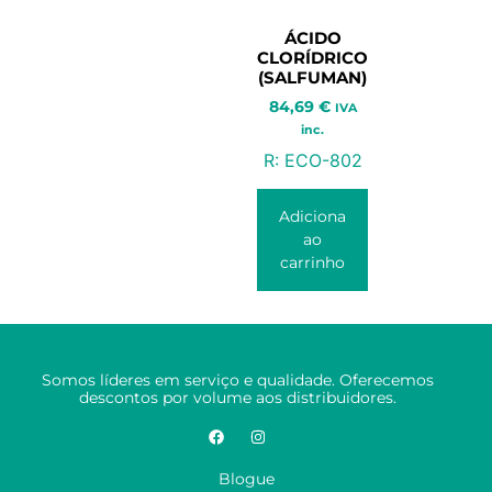
ÁCIDO
CLORÍDRICO
(SALFUMAN)
84,69
€
IVA
inc.
R:
ECO-802
Adiciona
ao
carrinho
Somos líderes em serviço e qualidade. Oferecemos
descontos por volume aos distribuidores.
Blogue