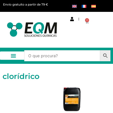
Envio gratuito a partir de 79 €
0
clorídrico