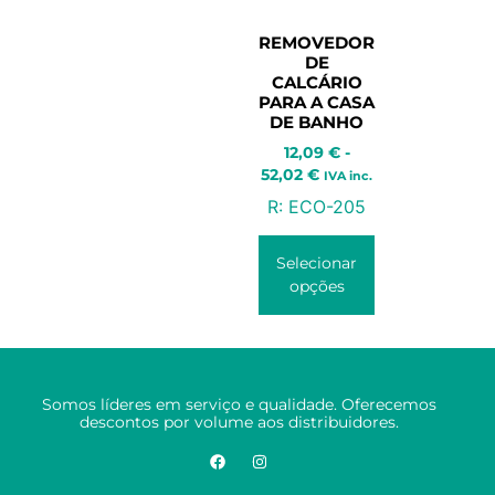
REMOVEDOR
DE
CALCÁRIO
PARA A CASA
DE BANHO
12,09
€
-
52,02
€
IVA inc.
R:
ECO-205
Selecionar
opções
Somos líderes em serviço e qualidade. Oferecemos
descontos por volume aos distribuidores.