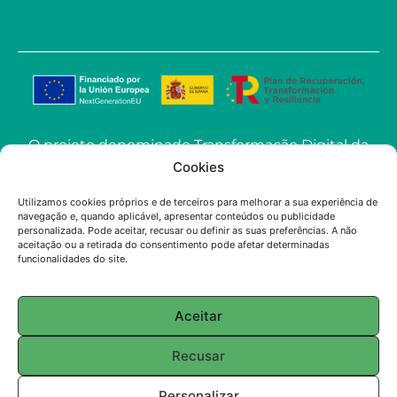
O projeto denominado Transformação Digital da
ECOSoluciones Químicas através de Soluções
Cookies
Avançadas de IA levado a cabo pela
Utilizamos cookies próprios e de terceiros para melhorar a sua experiência de
ECOSOLUCIONES QUÍMICAS S.L. foi financiado
navegação e, quando aplicável, apresentar conteúdos ou publicidade
pela União Europeia-NextGenerationEU no
personalizada. Pode aceitar, recusar ou definir as suas preferências. A não
aceitação ou a retirada do consentimento pode afetar determinadas
âmbito do convite à apresentação de propostas
funcionalidades do site.
para a utilização da Inteligência Artificial (IA)
aplicada à indústria na Comunidade de Madrid.
Aceitar
© 2025 ECOSOLUTIONS CHIMIQUES
Recusar
English
(
Inglês
)
Français
(
Francês
)
Personalizar