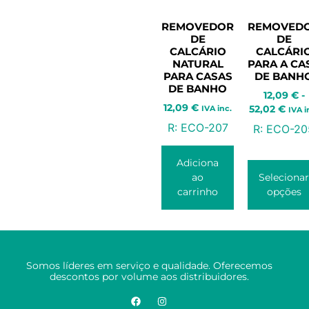
REMOVEDOR
REMOVED
DE
DE
CALCÁRIO
CALCÁRI
NATURAL
PARA A CA
PARA CASAS
DE BANH
DE BANHO
12,09
€
-
12,09
€
IVA inc.
52,02
€
IVA i
R:
ECO-207
R:
ECO-20
Adiciona
ao
Selecionar
carrinho
opções
Somos líderes em serviço e qualidade. Oferecemos
descontos por volume aos distribuidores.