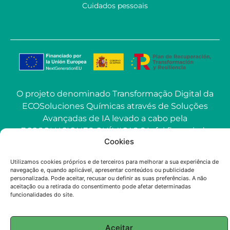
Cuidados pessoais
O projeto denominado Transformação Digital da
ECOSoluciones Químicas através de Soluções
Avançadas de IA levado a cabo pela
ECOSOLUCIONES QUÍMICAS S.L. foi financiado
Cookies
pela União Europeia-NextGenerationEU no
âmbito do convite à apresentação de propostas
Utilizamos cookies próprios e de terceiros para melhorar a sua experiência de
para a utilização da Inteligência Artificial (IA)
navegação e, quando aplicável, apresentar conteúdos ou publicidade
personalizada. Pode aceitar, recusar ou definir as suas preferências. A não
aplicada à indústria na Comunidade de Madrid.
aceitação ou a retirada do consentimento pode afetar determinadas
funcionalidades do site.
© 2025 ECOSOLUTIONS CHIMIQUES
Aceitar